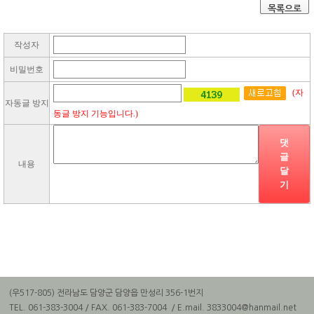
목록으로
작성자
비밀번호
(자
자동글 방지
동글 방지 기능입니다.)
댓
글
내용
달
기
(우517-805) 전라남도 담양군 담양읍 만성리 356-1번지
TEL. 061-383-3004 / FAX. 061-383-7004 / E.mail. 3833004@hanmail.net