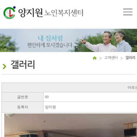
고객센터
갤러리
갤러리
어르
글번호
60
등록자
양지원